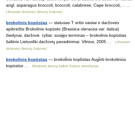
angl. asparagus broccoli; broccoli; calabrese; Cape broccoli;… …
Lithuanian dictionary (lietuvių žodynas)
brokolinis kopūstas
— statusas T sritis vaisiai ir daržovės
apibrėžtis Brokolinio kopūsto (Brassica oleracea var. italica)
žiedynai, daržovė. ryšiai: susijęs terminas – brokolinis kopūstas
šaltinis Lietuviški daržovių pavadinimai. Vilnius, 2005 …
Lithuanian
dictionary (lietuvių žodynas)
brokolinis kopūstas
— brokoli̇̀nis kopū̃stas Augi̇̀nti brokoliniùs
kopūstùs …
Bendrinės lietuvių kalbos žodyno antraštynas