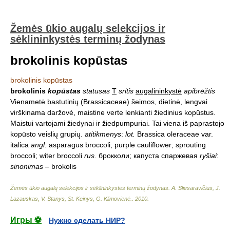
Žemės ūkio augalų selekcijos ir
sėklininkystės terminų žodynas
brokolinis kopūstas
brokolinis kopūstas
brokolinis
kopūstas
statusas
T
sritis
augalininkystė
apibrėžtis
Vienametė bastutinių (Brassicaceae) šeimos, dietinė, lengvai
virškinama daržovė, maistine verte lenkianti žiedinius kopūstus.
Maistui vartojami žiedynai ir žiedpumpuriai. Tai viena iš paprastojo
kopūsto veislių grupių.
atitikmenys
:
lot.
Brassica oleraceae var.
italica
angl.
asparagus broccoli; purple cauliflower; sprouting
broccoli; witer broccoli
rus.
брокколи; кaпуста спаржевая
ryšiai
:
sinonimas
– brokolis
Žemės ūkio augalų selekcijos ir sėklininkystės terminų žodynas
.
A. Sliesaravičius, J.
Lazauskas, V. Stanys, St. Keinys, G. Klimovienė.
.
2010
.
Игры ⚽
Нужно сделать НИР?