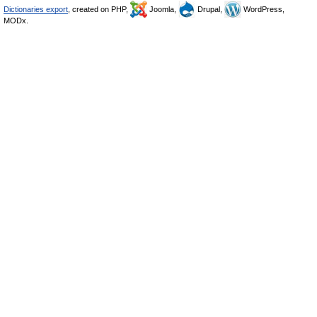
Dictionaries export
, created on PHP,
Joomla,
Drupal,
WordPress,
MODx.