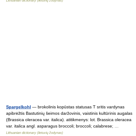
Lithuanian dictionary (lietuvių žodynas)
Spargelkohl
— brokolinis kopūstas statusas T sritis vardynas
apibrėžtis Bastutinių šeimos daržovinis, vaistinis kultūrinis augalas
(Brassica oleracea var. italica). atitikmenys: lot. Brassica oleracea
var. italica angl. asparagus broccoli; broccoli; calabrese; …
Lithuanian dictionary (lietuvių žodynas)