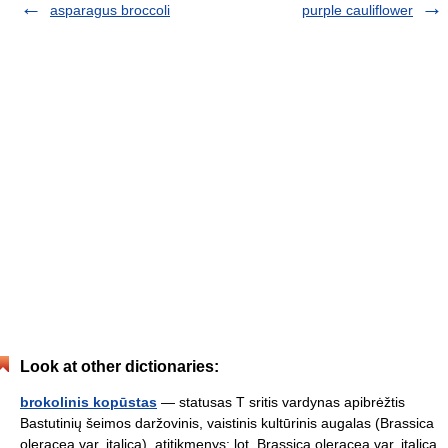
asparagus broccoli
purple cauliflower
Look at other dictionaries:
brokolinis kopūstas
— statusas T sritis vardynas apibrėžtis
Bastutinių šeimos daržovinis, vaistinis kultūrinis augalas (Brassica
oleracea var. italica). atitikmenys: lot. Brassica oleracea var. italica