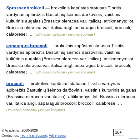
Sprossenbrokkoli
— brokolinis kopūstas statusas T sritis
vardynas apibrėžtis Bastutinių šeimos daržovinis, vaistinis
kultūrinis augalas (Brassica oleracea var. italica). atitikmenys: lot.
Brassica oleracea var. italica angl. asparagus broccoli; broccoli;
calabrese; …
Lithuanian dictionary (lietuvių žodynas)
asparagus broccoli
— brokolinis kopūstas statusas T sritis
vardynas apibrėžtis Bastutinių šeimos daržovinis, vaistinis
kultūrinis augalas (Brassica oleracea var. italica). atitikmenys: lot.
Brassica oleracea var. italica angl. asparagus broccoli; broccoli;
calabrese; …
Lithuanian dictionary (lietuvių žodynas)
broccoli
— brokolinis kopūstas statusas T sritis vardynas
apibrėžtis Bastutinių šeimos daržovinis, vaistinis kultūrinis augalas
(Brassica oleracea var. italica). atitikmenys: lot. Brassica oleracea
var. italica angl. asparagus broccoli; broccoli; calabrese; …
Lithuanian dictionary (lietuvių žodynas)
© Academic, 2000-2026
18+
Contact us:
Technical Support
,
Advertising